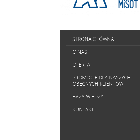
STRONA GŁÓWNA
O NAS
OFERTA
PROMOCJE DLA NASZYCH
OBECNYCH KLIENTÓW
BAZA WIEDZY
KONTAKT