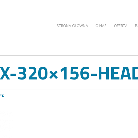
STRONA GŁÓWNA
O NAS
OFERTA
B
IX-320×156-HEA
ER