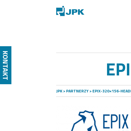
KONTAKT
EP
JPK
>
PARTNERZY
> EPIX-320×156-HEAD