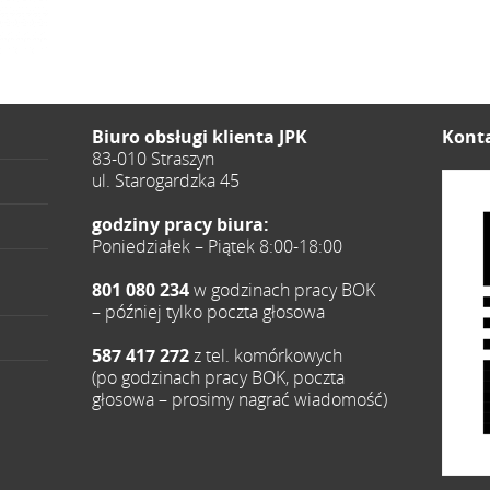
Biuro obsługi klienta JPK
Konta
83-010 Straszyn
ul. Starogardzka 45
godziny pracy biura:
Poniedziałek – Piątek 8:00-18:00
801 080 234
w godzinach pracy BOK
– później tylko poczta głosowa
587 417 272
z tel. komórkowych
(po godzinach pracy BOK, poczta
głosowa – prosimy nagrać wiadomość)