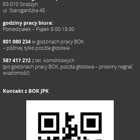
83-010 Straszyn
ul. Starogardzka 45
godziny pracy biura:
Poniedziałek – Piątek 8:00-18:00
801 080 234
w godzinach pracy BOK
– później tylko poczta głosowa
587 417 272
z tel. komórkowych
(po godzinach pracy BOK, poczta głosowa – prosimy nagrać
wiadomość)
Kontakt z BOK JPK