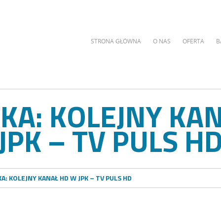
STRONA GŁÓWNA
O NAS
OFERTA
B
A: KOLEJNY KA
JPK – TV PULS H
: KOLEJNY KANAŁ HD W JPK – TV PULS HD