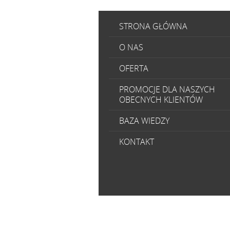
STRONA GŁÓWNA
O NAS
OFERTA
PROMOCJE DLA NASZYCH
OBECNYCH KLIENTÓW
BAZA WIEDZY
KONTAKT