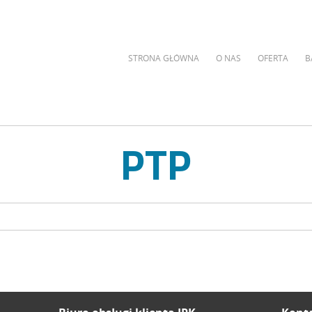
STRONA GŁÓWNA
O NAS
OFERTA
B
PTP