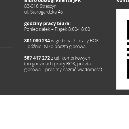
Biuro obsługi klienta JPK
Konta
83-010 Straszyn
ul. Starogardzka 45
godziny pracy biura:
Poniedziałek – Piątek 8:00-18:00
801 080 234
w godzinach pracy BOK
– później tylko poczta głosowa
587 417 272
z tel. komórkowych
(po godzinach pracy BOK, poczta
głosowa – prosimy nagrać wiadomość)