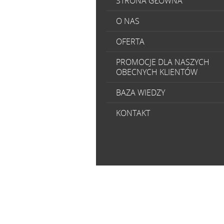
STRONA GŁÓWNA
O NAS
OFERTA
PROMOCJE DLA NASZYCH
OBECNYCH KLIENTÓW
BAZA WIEDZY
KONTAKT